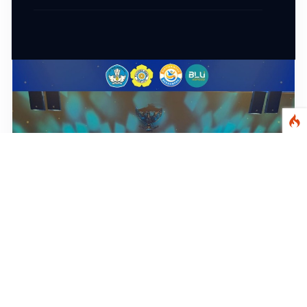
KEGIATAN
Turnamen Sepak Bola Siti Fatimah Cup IV
21 MAY 2026
KEGIATAN
Turnamen Sepak Bola Siti Fatimah Cup IV
21 MAY 2026
UMUM
Juara Umum IPEC 3
06 JUN 2026
ROOT