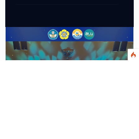
KEGIATAN
Turnamen Sepak Bola Siti Fatimah Cup IV
21 MAY 2026
KEGIATAN
Turnamen Sepak Bola Siti Fatimah Cup IV
21 MAY 2026
UMUM
Juara Umum IPEC 3
06 JUN 2026
ROOT